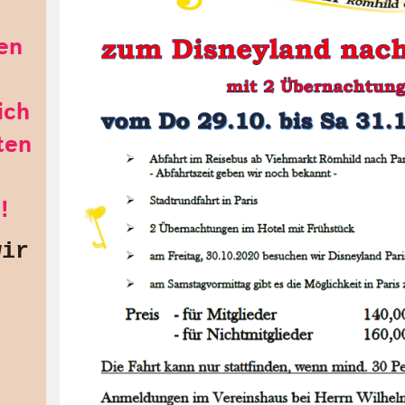
en
!
ich
ten
n
!
wir
!