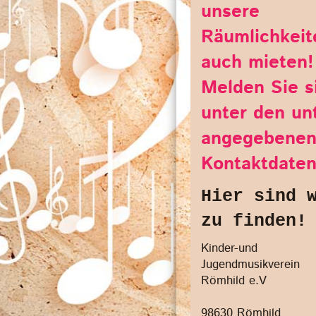
unsere
Räumlichkeit
auch mieten
Melden Sie s
unter den un
angegebene
Kontaktdaten
Hier sind 
zu finden
Kinder-und
Jugendmusikverein
Römhild e.V
98630
Römhild