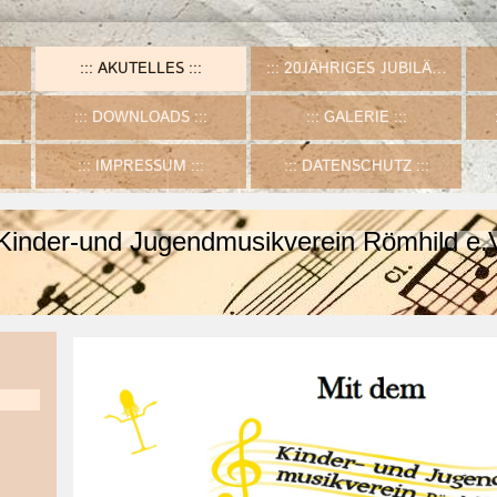
AKUTELLES
20JÄHRIGES JUBILÄUM
DOWNLOADS
GALERIE
IMPRESSUM
DATENSCHUTZ
Kinder-und Jugendmusikverein Römhild e.